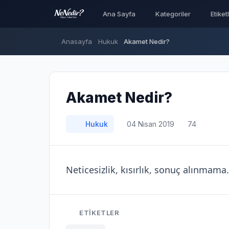
Ana Sayfa
Kategoriler
Etiket
Anasayfa
Hukuk
Akamet Nedir?
Akamet Nedir?
Hukuk
04 Nisan 2019
74
Neticesizlik, kısırlık, sonuç alınmama.
ETIKETLER