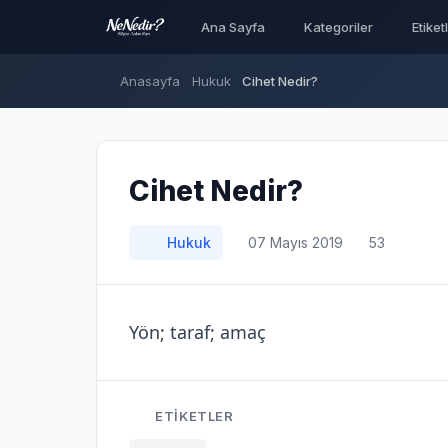
Ana Sayfa
Kategoriler
Etiket
Anasayfa
Hukuk
Cihet Nedir?
Cihet Nedir?
Hukuk
07 Mayıs 2019
53
Yön; taraf; amaç
ETIKETLER