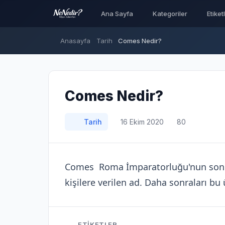
Ana Sayfa
Kategoriler
Etiket
Anasayfa
Tarih
Comes Nedir?
Comes Nedir?
Tarih
16 Ekim 2020
80
Comes Roma İmparatorluğu'nun son 
kişilere verilen ad. Daha sonraları b
ETIKETLER