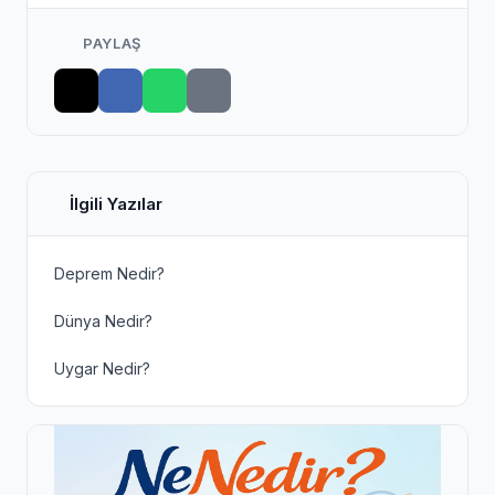
PAYLAŞ
İlgili Yazılar
Deprem Nedir?
Dünya Nedir?
Uygar Nedir?