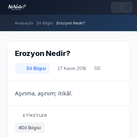
Anasayfa
Dil Bilgisi
Erozyon Nedir?
Erozyon Nedir?
Dil Bilgisi
27 Kasım 2018
135
Aşınma, aşınım; itikâl.
ETIKETLER
#Dil Bilgisi