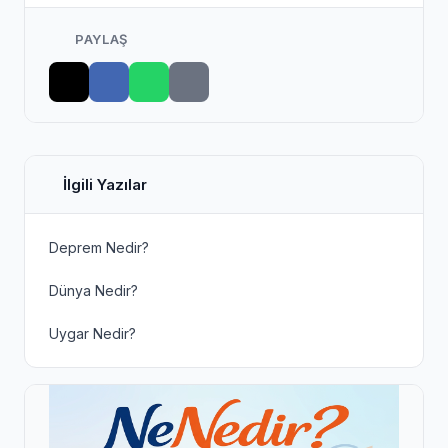
PAYLAŞ
İlgili Yazılar
Deprem Nedir?
Dünya Nedir?
Uygar Nedir?