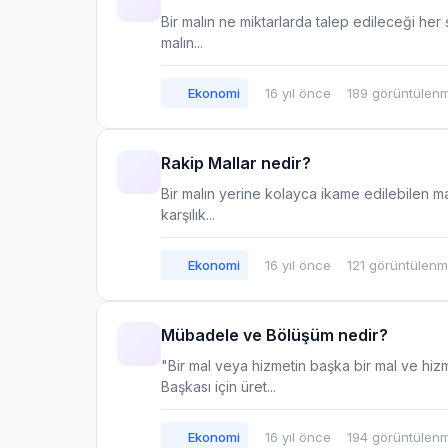
Bir malın ne miktarlarda talep edileceği her ş
malın...
Ekonomi
16 yıl önce
189 görüntülen
Rakip Mallar nedir?
Bir malın yerine kolayca ikame edilebilen mal
karşılık...
Ekonomi
16 yıl önce
121 görüntülen
Mübadele ve Bölüşüm nedir?
"Bir mal veya hizmetin başka bir mal ve hiz
Başkası için üret...
Ekonomi
16 yıl önce
194 görüntülen