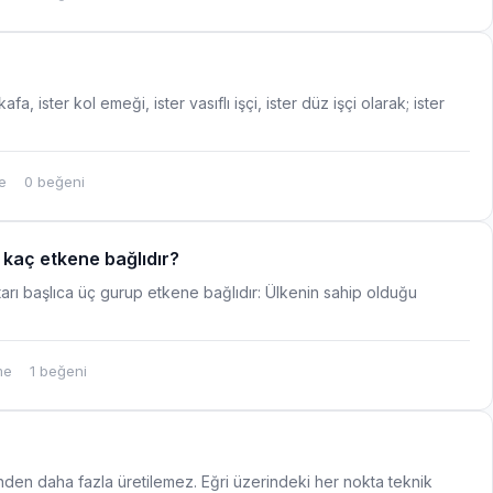
a, ister kol emeği, ister vasıflı işçi, ister düz işçi olarak; ister
e
0 beğeni
ı kaç etkene bağlıdır?
tarı başlıca üç gurup etkene bağlıdır: Ülkenin sahip olduğu
me
1 beğeni
den daha fazla üretilemez. Eğri üzerindeki her nokta teknik