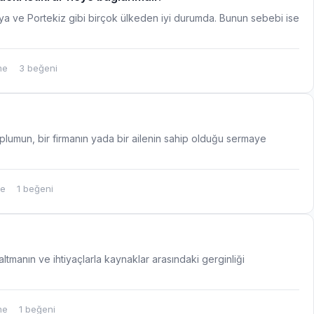
ya ve Portekiz gibi birçok ülkeden iyi durumda. Bunun sebebi ise
me
3 beğeni
 toplumun, bir firmanın yada bir ailenin sahip olduğu sermaye
me
1 beğeni
azaltmanın ve ihtiyaçlarla kaynaklar arasındaki gerginliği
me
1 beğeni