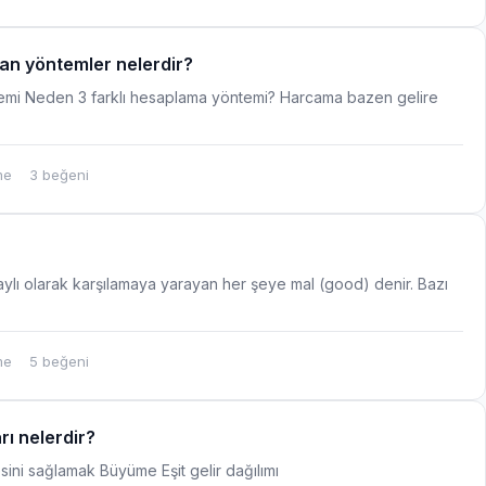
lan yöntemler nelerdir?
emi Neden 3 farklı hesaplama yöntemi? Harcama bazen gelire
me
3 beğeni
laylı olarak karşılamaya yarayan her şeye mal (good) denir. Bazı
me
5 beğeni
rı nelerdir?
sini sağlamak Büyüme Eşit gelir dağılımı