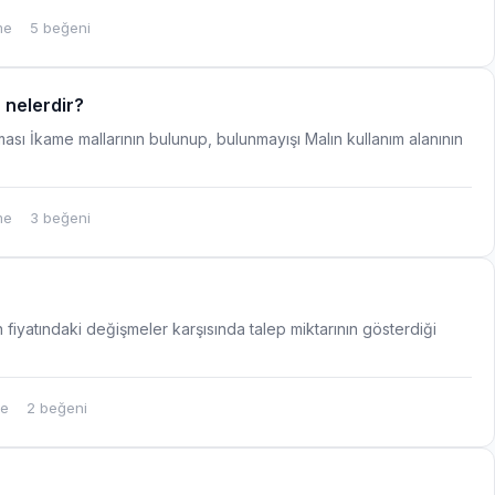
me
5 beğeni
 nelerdir?
ası İkame mallarının bulunup, bulunmayışı Malın kullanım alanının
me
3 beğeni
n fiyatındaki değişmeler karşısında talep miktarının gösterdiği
me
2 beğeni