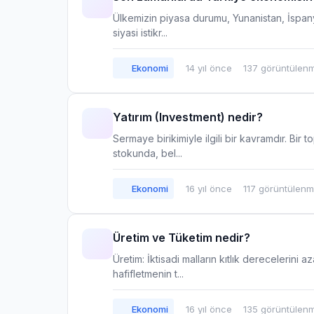
Ülkemizin piyasa durumu, Yunanistan, İspan
siyasi istikr...
Ekonomi
14 yıl önce
137 görüntülen
Yatırım (Investment) nedir?
Sermaye birikimiyle ilgili bir kavramdır. Bir
stokunda, bel...
Ekonomi
16 yıl önce
117 görüntülen
Üretim ve Tüketim nedir?
Üretim: İktisadi malların kıtlık derecelerini 
hafifletmenin t...
Ekonomi
16 yıl önce
135 görüntülen