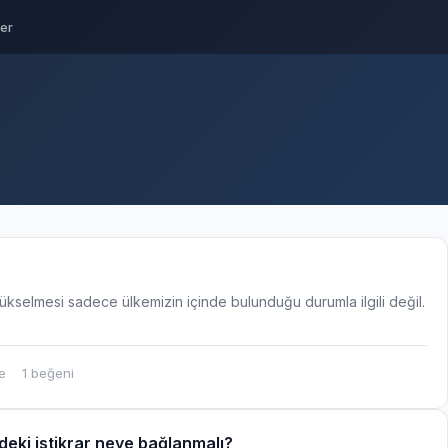
ler
yükselmesi sadece ülkemizin içinde bulunduğu durumla ilgili değil.
e
1 beğeni
eki istikrar neye bağlanmalı?