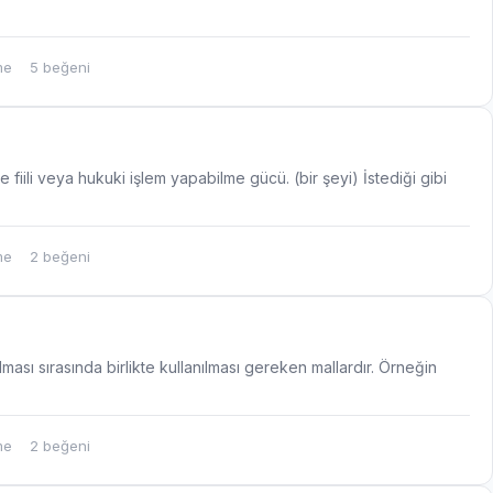
me
5 beğeni
fiili veya hukuki işlem yapabilme gücü. (bir şeyi) İstediği gibi
me
2 beğeni
nılması sırasında birlikte kullanılması gereken mallardır. Örneğin
me
2 beğeni