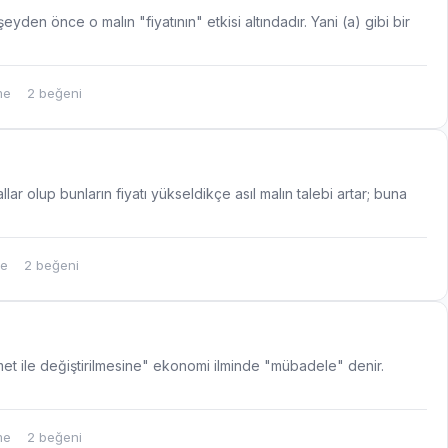
eyden önce o malın "fiyatının" etkisi altındadır. Yani (a) gibi bir
me
2 beğeni
lar olup bunların fiyatı yükseldikçe asıl malın talebi artar; buna
me
2 beğeni
met ile değiştirilmesine" ekonomi ilminde "mübadele" denir.
me
2 beğeni