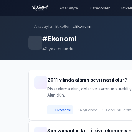
Ana Sayfa
Kategoriler
Etiket
Anasayfa
Etiketler
#Ekonomi
#Ekonomi
43 yazı bulundu
2011 yılında altının seyri nasıl olur?
Piyasalarda altın, dolar ve avronun sürekli 
Altın dün...
Ekonomi
14 yıl önce
93 görüntülenm
Son zamanlarda Türkiye ekonomisind