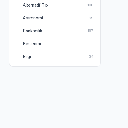
Alternatif Tıp
108
Astronomi
99
Bankacılık
187
Beslenme
Bilgi
34