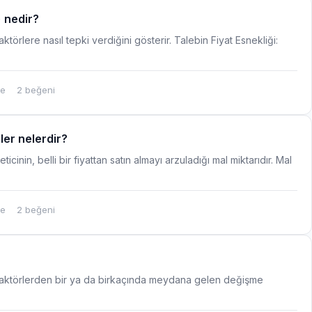
) nedir?
aktörlere nasıl tepki verdiğini gösterir. Talebin Fiyat Esnekliği:
me
2 beğeni
ler nelerdir?
ticinin, belli bir fiyattan satın almayı arzuladığı mal miktarıdır. Mal
me
2 beğeni
i faktörlerden bir ya da birkaçında meydana gelen değişme