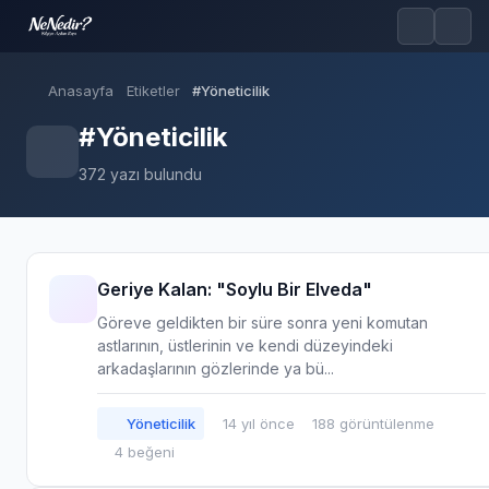
Anasayfa
Etiketler
#Yöneticilik
#Yöneticilik
372 yazı bulundu
Geriye Kalan: "Soylu Bir Elveda"
Göreve geldikten bir süre sonra yeni komutan
astlarının, üstlerinin ve kendi düzeyindeki
arkadaşlarının gözlerinde ya bü...
Yöneticilik
14 yıl önce
188 görüntülenme
4 beğeni