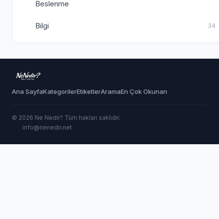
Beslenme
Bilgi
34
Ana Sayfa
Kategoriler
Etiketler
Arama
En Çok Okunan
© 2026 Ne Nedir? Tüm hakları saklıdır.
info@nenedir.net