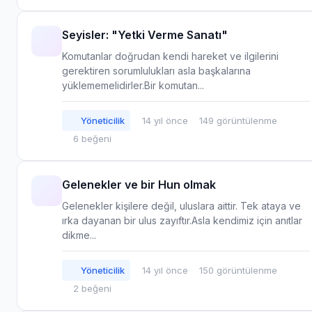
Seyisler: "Yetki Verme Sanatı"
Komutanlar doğrudan kendi hareket ve ilgilerini
gerektiren sorumlulukları asla başkalarına
yüklememelidirler.Bir komutan...
Yöneticilik
14 yıl önce
149 görüntülenme
6 beğeni
Gelenekler ve bir Hun olmak
Gelenekler kişilere değil, uluslara aittir. Tek ataya ve
ırka dayanan bir ulus zayıftır.Asla kendimiz için anıtlar
dikme...
Yöneticilik
14 yıl önce
150 görüntülenme
2 beğeni