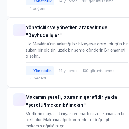
Yöneticilik
14 yıl önce
131 görüntülenme
1 beğeni
Yöneticilik ve yönetilen arakesitinde
"Beyhude İşler"
Hz. Mevlâna’nın anlattığı bir hikayeye göre, bir gün bir
sultan bir elçisini uzak bir şehre gönderir. Bir emaneti
o şehr...
Yöneticilik
14 yıl önce
109 görüntülenme
0 beğeni
Makamın şerefi, oturanın şerefidir ya da
"şerefü'lmekanibi'lmekin"
Mertlerin mayası, kimyası ve madeni zor zamanlarda
belli olur. Makama ağırlık verenler olduğu gibi
makamın ağırlığını ça...