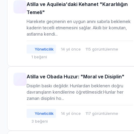
Atilla ve Aquileia'daki Kehanet "Kararlılığın
Temeli"
Harekete geçmenin en uygun anını sabırla beklemek
kaderin tecelli etmemesini sağlar. Akıllı bir komutan,
astlarına kendi...
Yöneticilik
14 yıl önce
115 görüntülenme
1 beğeni
Atilla ve Obada Huzur: "Moral ve Disiplin"
Disiplin baskı değildir. Hunlardan beklenen doğru
davranışların kendilerine öğretilmesidir.Hunlar her
zaman disiplini ho...
Yöneticilik
14 yıl önce
117 görüntülenme
3 beğeni