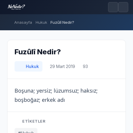
Anasayfa
Hukuk
Fuzûlî Nedir?
Fuzûlî Nedir?
Hukuk
29 Mart 2019
93
Boşuna; yersiz; lüzumsuz; haksız;
boşboğaz; erkek adı
ETIKETLER