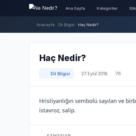
Ana Sayfa
Kategoriler
Eti
Anasayfa
Dil Bilgisi
Haç Nedir?
Haç Nedir?
Dil Bilgisi
27 Eylül 2018
76
Hristiyanlığın sembolü sayılan ve birb
istavroz, salip.
ETIKETLER