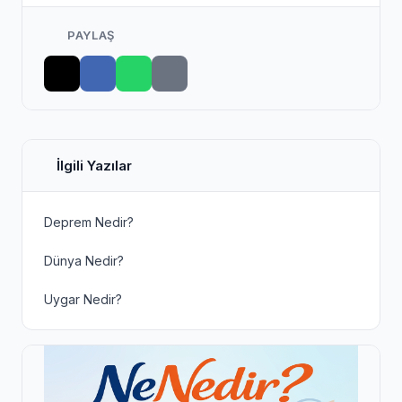
PAYLAŞ
İlgili Yazılar
Deprem Nedir?
Dünya Nedir?
Uygar Nedir?