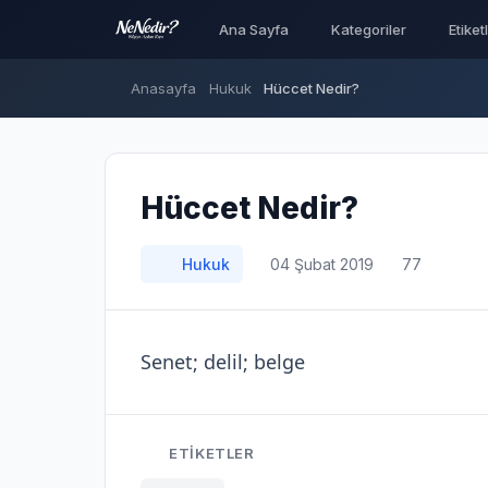
Ana Sayfa
Kategoriler
Etiket
Anasayfa
Hukuk
Hüccet Nedir?
Hüccet Nedir?
Hukuk
04 Şubat 2019
77
Senet; delil; belge
ETIKETLER