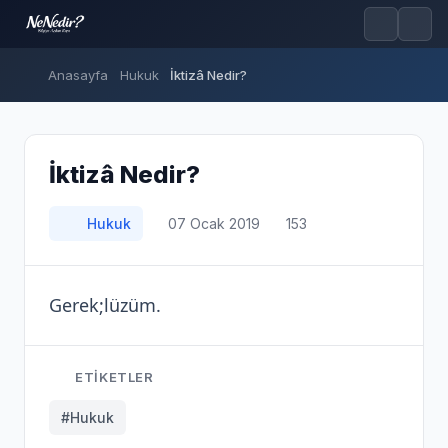
Anasayfa
Hukuk
İktizâ Nedir?
İktizâ Nedir?
Hukuk
07 Ocak 2019
153
Gerek;lüzüm.
ETIKETLER
#Hukuk