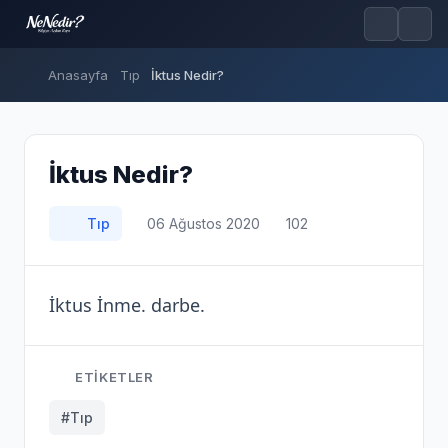
Anasayfa
Tıp
İktus Nedir?
İktus Nedir?
Tıp
06 Ağustos 2020
102
İktus İnme. darbe.
ETIKETLER
#Tıp