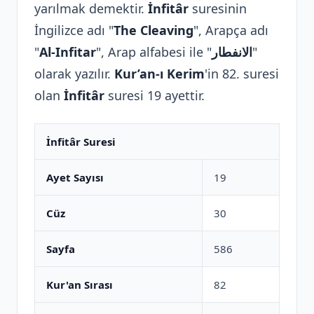
yarılmak demektir.
İnfitâr
suresinin
İngilizce adı "
The Cleaving
", Arapça adı
"
Al-Infitar
", Arap alfabesi ile "
الانفطار
"
olarak yazılır.
Kur’an-ı Kerim
'in 82. suresi
olan
İnfitâr
suresi 19 ayettir.
İnfitâr Suresi
Ayet Sayısı
19
Cüz
30
Sayfa
586
Kur'an Sırası
82