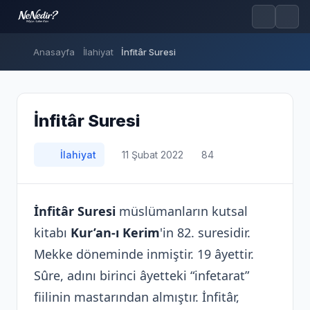
Anasayfa
İlahiyat
İnfitâr Suresi
İnfitâr Suresi
İlahiyat
11 Şubat 2022
84
İnfitâr Suresi
müslümanların kutsal
kitabı
Kur’an-ı Kerim
'in 82. suresidir.
Mekke döneminde inmiştir. 19 âyettir.
Sûre, adını birinci âyetteki “infetarat”
fiilinin mastarından almıştır. İnfitâr,