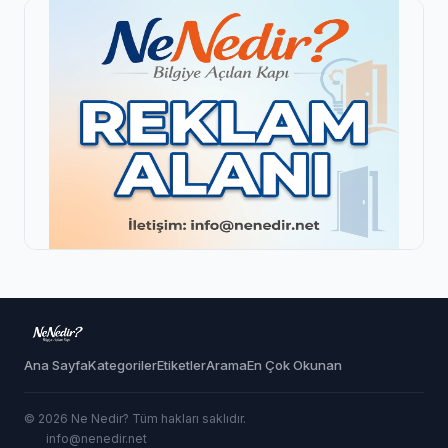
Ana Sayfa
Kategoriler
Etiketler
Arama
En Çok Okunan
© 2026 Ne Nedir? Tüm hakları saklıdır.
info@nenedir.net