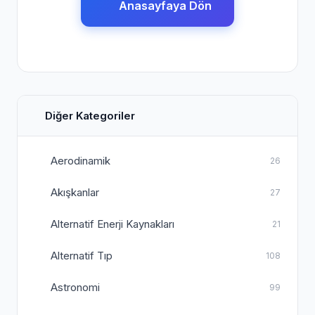
Anasayfaya Dön
Diğer Kategoriler
Aerodinamik
26
Akışkanlar
27
Alternatif Enerji Kaynakları
21
Alternatif Tıp
108
Astronomi
99