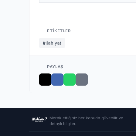
ETIKETLER
#İlahiyat
PAYLAŞ
Merak ettiğiniz her konuda güvenilir ve
detaylı bilgiler.