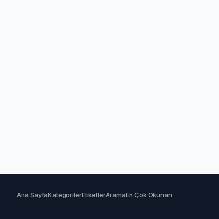
Ana Sayfa
Kategoriler
Etiketler
Arama
En Çok Okunan