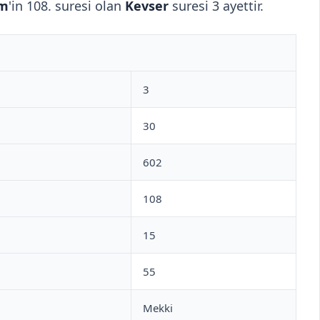
im
'in 108. suresi olan
Kevser
suresi 3 ayettir.
3
30
602
108
15
55
Mekki