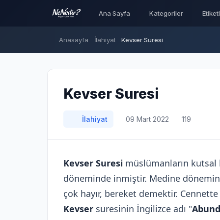
Ana Sayfa
Kategoriler
Etiket
Anasayfa
İlahiyat
Kevser Suresi
Kevser Suresi
İlahiyat
09 Mart 2022
119
Kevser Suresi
müslümanların kutsal 
döneminde inmiştir. Medine döneminde i
çok hayır, bereket demektir. Cennett
Kevser
suresinin İngilizce adı "
Abund