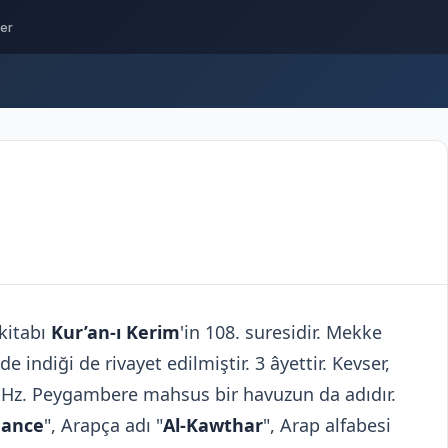
ler
kitabı
Kur’an-ı Kerim
'in 108. suresidir. Mekke
ndiği de rivayet edilmiştir. 3 âyettir. Kevser,
e Hz. Peygambere mahsus bir havuzun da adıdır.
ance
", Arapça adı "
Al-Kawthar
", Arap alfabesi