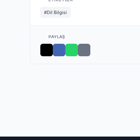
#Dil Bilgisi
PAYLAŞ