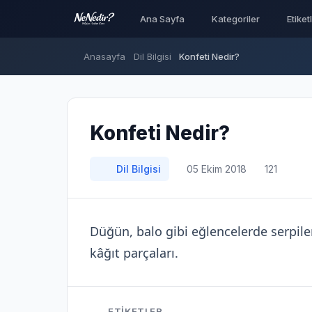
Ana Sayfa
Kategoriler
Etiket
Anasayfa
Dil Bilgisi
Konfeti Nedir?
Konfeti Nedir?
Dil Bilgisi
05 Ekim 2018
121
Düğün, balo gibi eğlencelerde serpile
kâğıt parçaları.
ETIKETLER