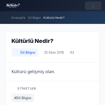
Anasayfa
Dil Bilgisi
Kültürlü Nedir?
Kültürlü Nedir?
Dil Bilgisi
25 Ekim 2018
63
Kültürü gelişmiş olan.
ETIKETLER
#Dil Bilgisi