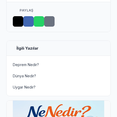
PAYLAŞ
İlgili Yazılar
Deprem Nedir?
Dünya Nedir?
Uygar Nedir?