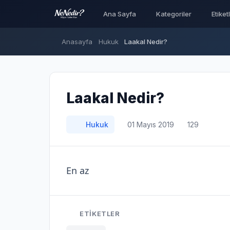
Ana Sayfa
Kategoriler
Etiket
Anasayfa
Hukuk
Laakal Nedir?
Laakal Nedir?
Hukuk
01 Mayıs 2019
129
En az
ETIKETLER