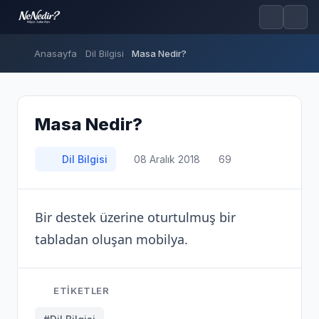
Anasayfa
Dil Bilgisi
Masa Nedir?
Masa Nedir?
Dil Bilgisi
08 Aralık 2018
69
Bir destek üzerine oturtulmuş bir
tabladan oluşan mobilya.
ETIKETLER