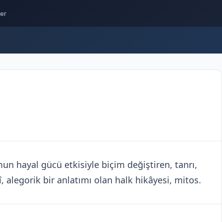
ler
un hayal gücü etkisiyle biçim değiştiren, tanrı,
î, alegorik bir anlatımı olan halk hikâyesi, mitos.