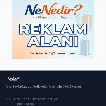
Ana Sayfa
Kategoriler
Etiketler
Arama
En Çok Okunan
© 2026 Ne Nedir? Tüm hakları saklıdır.
info@nenedir.net