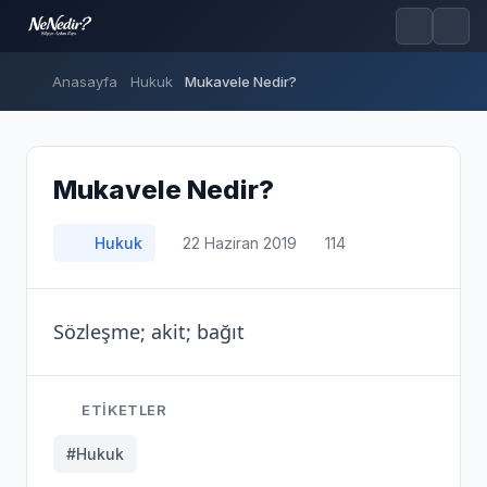
Anasayfa
Hukuk
Mukavele Nedir?
Mukavele Nedir?
Hukuk
22 Haziran 2019
114
Sözleşme; akit; bağıt
ETIKETLER
#Hukuk