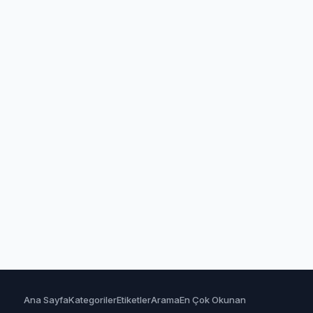
Ana Sayfa
Kategoriler
Etiketler
Arama
En Çok Okunan