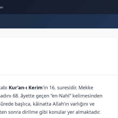
ler
tabı
Kur’an-ı Kerim
'in 16. suresidir. Mekke
, adını 68. âyette geçen “en-Nahl” kelimesinden
Sûrede başlıca, kâinatta Allah’ın varlığını ve
ükten sonra dirilme gibi konular yer almaktadır.