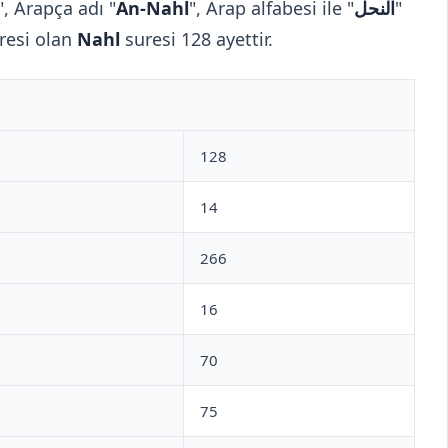
", Arapça adı "
An-Nahl
", Arap alfabesi ile "
النحل
"
uresi olan
Nahl
suresi 128 ayettir.
128
14
266
16
70
75