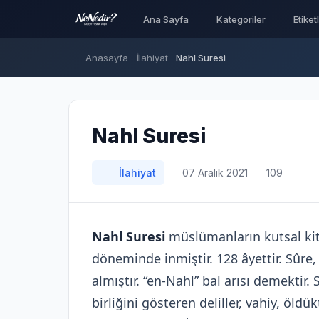
Ana Sayfa
Kategoriler
Etiket
Anasayfa
İlahiyat
Nahl Suresi
Nahl Suresi
İlahiyat
07 Aralık 2021
109
Nahl Suresi
müslümanların kutsal ki
döneminde inmiştir. 128 âyettir. Sûre
almıştır. “en-Nahl” bal arısı demektir. 
birliğini gösteren deliller, vahiy, öld