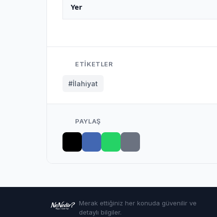
Yer
ETIKETLER
#İlahiyat
PAYLAŞ
Merak ettiğiniz her konuda güvenilir ve
detaylı bilgiler.