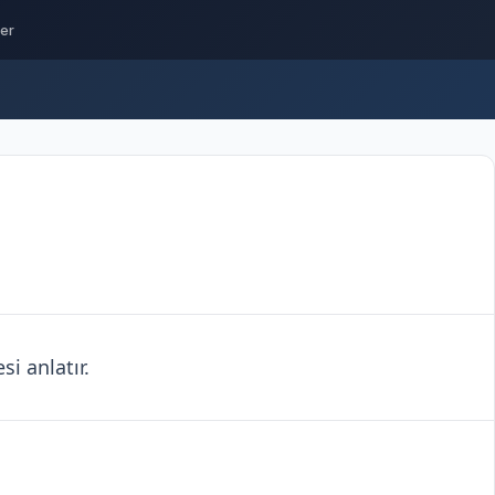
ler
i anlatır.