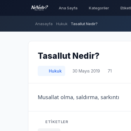
Ana Sayfa
Kategoriler
Etiket
Anasayfa
Hukuk
Tasallut Nedir?
Tasallut Nedir?
Hukuk
30 Mayıs 2019
71
Musallat olma, saldırma, sarkıntı
ETIKETLER