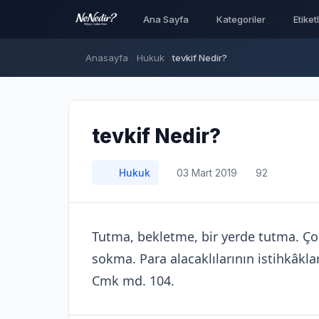
Ana Sayfa
Kategoriler
Etiket
Anasayfa
Hukuk
tevkif Nedir?
tevkif Nedir?
Hukuk
03 Mart 2019
92
Tutma, bekletme, bir yerde tutma. Çoğu
sokma. Para alacaklılarının istihkâklar
Cmk md. 104.