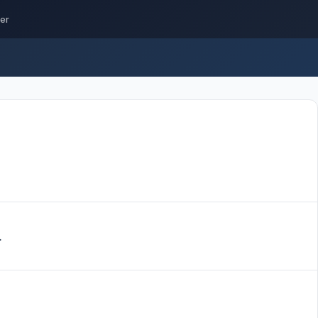
ler
.