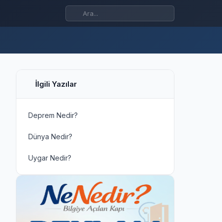
İlgili Yazılar
Deprem Nedir?
Dünya Nedir?
Uygar Nedir?